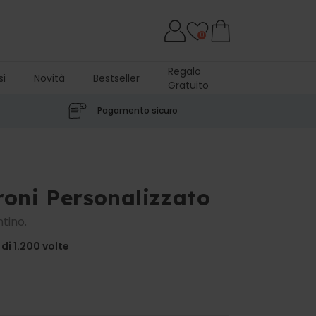
0
Regalo
si
Novità
Bestseller
Gratuito
Pagamento sicuro
roni Personalizzato
ntino.
di 1.200
volte