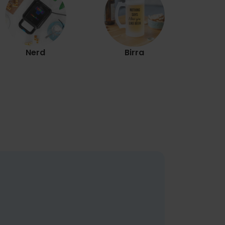
Nerd
Birra