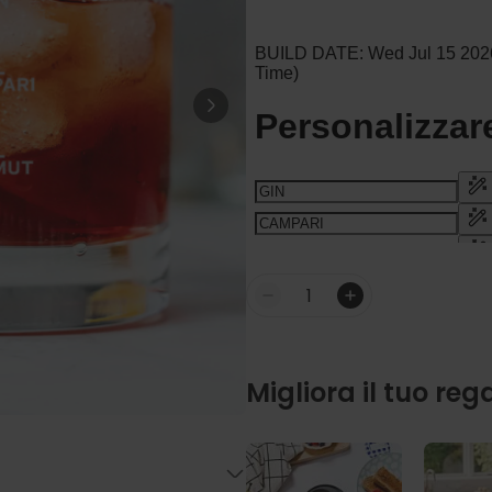
Fiat 500 Portaoggetti
12,99 €
19,99 €
Comprato
più di 900
volte
Personalizzabile
Grembiule da Cucina
Personalizzato Pizzeria con
Viso
Comprato
più di 1.600
44,99 €
volte
Personalizzabile
Quantità
Vaso Personalizzato con
Testo e Simbolo
Comprato
più di 700
39,99 €
volte
Migliora il tuo reg