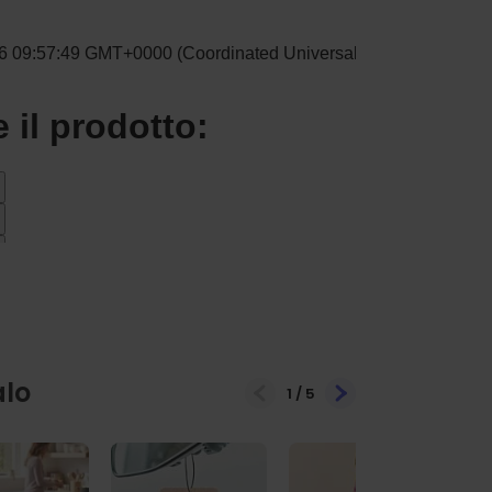
alo
1
/
5