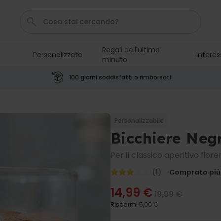
Regali dell'ultimo
Personalizzato
Interes
minuto
Papa
Laurea
Tazza
Zerbino
Portachiavi
100 giorni soddisfatti o rimborsati
Personalizzabile
Boccale da Birra
Personalizzato con Logo e
Personalizzabile
Faccia
Bicchiere Neg
Comprato
più di 68.600
39,99 €
volte
Per il classico aperitivo fiore
Personalizzabile
(1)
Comprato più 
Calzini Personalizzati con
Animale Domestico
14,99 €
19,99 €
Comprato
più di 13.600
34,99 €
Risparmi
5,00 €
volte