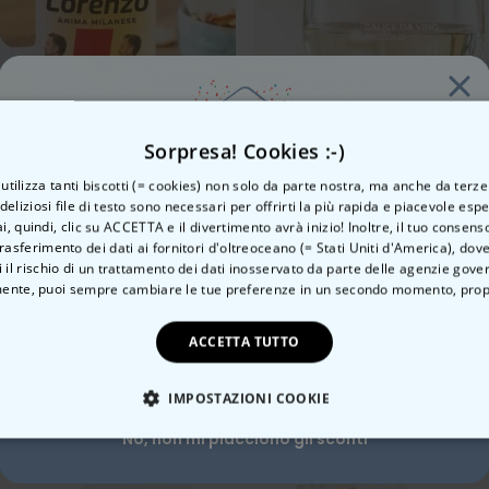
Sorpresa! Cookies :-)
o utilizza tanti biscotti (= cookies) non solo da parte nostra, ma anche da terze
go e Faccia
le da Birra Personalizzato con Logo e 4 Volti
Calice da Vino Personali
 deliziosi file di testo sono necessari per offrirti la più rapida e piacevole esp
ai, quindi, clic su ACCETTA e il divertimento avrà inizio! Inoltre, il tuo consens
 €
39,99 €
16,99 €
24,99 €
rasferimento dei dati ai fornitori d'oltreoceano (= Stati Uniti d'America), do
Vuoi uno
 il rischio di un trattamento dei dati inosservato da parte delle agenzie gove
ente, puoi sempre cambiare le tue preferenze in un secondo momento,
prop
sconto del 10%?
ACCETTA TUTTO
Categoria correlata
Si, certo!
Scopri l'altra categoria di cose insolite
IMPOSTAZIONI COOKIE
No, non mi piacciono gli sconti
TE NECESSARIO
PRESTAZIONI
MARKETING
N