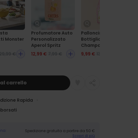
sta
Profumatore Auto
Palloncino XXL
Big
ti Monster
Personalizzato
Bottiglia di
Co
Aperol Spritz
Champagne
29,99 €
12,99 €
7,99 €
9,99 €
13,99 €
5,
al carrello
dizione Rapida
mborsati
gna:
Spedizione gratuita a partire da 50 €
Scopri di più