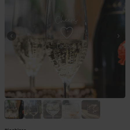
34,99 €
volte
Fiat 500 Portaoggetti
Comprato
12,99 €
19,99 €
più di 900
volte
Personalizzabile
Grembiule da Cucina
Personalizzato Pizzeria con
Viso
Comprato
più di 1.600
44,99 €
volte
Personalizzabile
Vaso Personalizzato con
Testo e Simbolo
Comprato
più di 700
39,99 €
volte