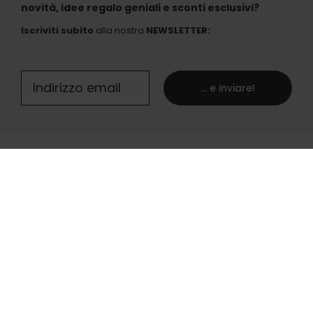
novità, idee regalo geniali e sconti esclusivi?
Iscriviti subito
alla nostra
NEWSLETTER
:
... e inviare!
Italia