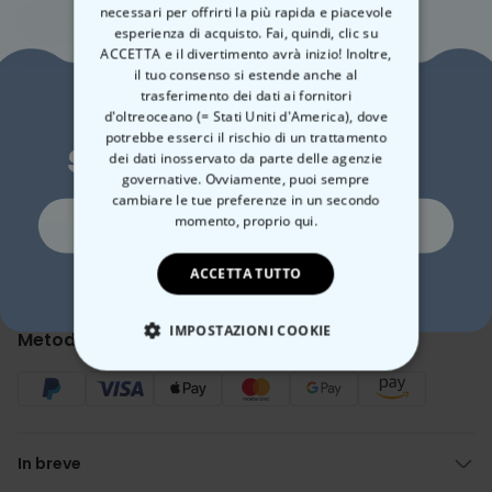
necessari per offrirti la più rapida e piacevole
Aggiungi al carrello
esperienza di acquisto. Fai, quindi, clic su
ACCETTA e il divertimento avrà inizio! Inoltre,
il tuo consenso si estende anche al
trasferimento dei dati ai fornitori
Vuoi uno
Made in Austria
d'oltreoceano (= Stati Uniti d'America), dove
Spedizione Rapida
potrebbe esserci il rischio di un trattamento
sconto del 10%?
100 giorni soddisfatti o rimborsati
dei dati inosservato da parte delle agenzie
governative. Ovviamente, puoi sempre
cambiare le tue preferenze in un secondo
Si, certo!
momento,
proprio qui.
Data stimata per la consegna:
Gio, 13.08 – Ven, 14.08
ACCETTA TUTTO
Spedizione gratuita a partire da 50 €
Scopri di più
No, non mi piacciono gli sconti
IMPOSTAZIONI COOKIE
Metodo di pagamento
STRETTAMENTE NECESSARIO
PRESTAZIONI
In breve
MARKETING