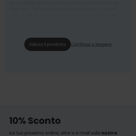
Ho acquistato questo calice per un'amica veneta amante
dello spritz... Personalizzandolo con una frase in dialetto! È
stato un regalo apprezzatissimo! Un'idea simpatica e utile ?
spedizione veloce e imballaggio perfetto!
Giulia
24/12/24
Valuta il prodotto
Continua a leggere
10% Sconto
sul tuo prossimo ordine, oltre a e-mail sulle
nostre