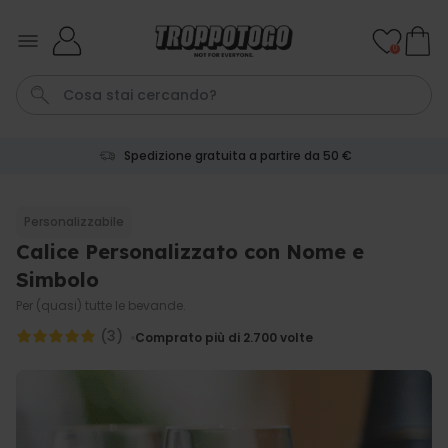
Salta al contenuto
0
Spedizione gratuita a partire da 50 €
Papa
Laurea
Tazza
Zerbino
Portachiavi
Personalizzabile
Calice Personalizzato con Nome e
Personalizzabile
Boccale da Birra
Simbolo
Personalizzato con Logo e
Faccia
Per (quasi) tutte le bevande.
Comprato
più di 68.600
(3)
39,99 €
Comprato più di 2.700
volte
volte
Personalizzabile
Calzini Personalizzati con
Animale Domestico
Comprato
più di 13.600