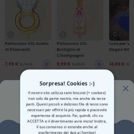
Quindi, concediti il lusso dell’unicità – perché lo champagne ha un
sapore ancora migliore quando c’è scritto il tuo nome sopra!
Palloncino XXL Anello
Palloncino XXL
Luce per Va
di Diamanti
Bottiglia di
Bagno Rila
Champagne
7,99 €
9,99 €
14,99 €
12,99 €
13,99 €
19,9
Sorpresa! Cookies :-)
Avete già visto questi?
Il nostro sito utilizza tanti biscotti (= cookies)
Ecco alcuni prodotti simili
non solo da parte nostra, ma anche da terze
parti. Questi piccoli e deliziosi file di testo sono
necessari per offrirti la più rapida e piacevole
esperienza di acquisto. Fai, quindi, clic su
ACCETTA e il divertimento avrà inizio! Inoltre,
il tuo consenso si estende anche al
trasferimento dei dati ai fornitori