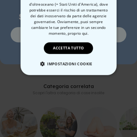
Vuoi uno
d'oltreoceano (= Stati Uniti d'America), dove
potrebbe esserci il rischio di un trattamento
sconto del 10%?
dei dati inosservato da parte delle agenzie
governative. Ovviamente, puoi sempre
cambiare le tue preferenze in un secondo
Si, certo!
momento,
proprio qui.
Boccale da Birra
Boccale da Birra
Cal
Personalizzato con Logo
Personalizzato con Logo
Per
e Faccia
e 4 Volti
ACCETTA TUTTO
24,99 €
39,99 €
24,99 €
39,99 €
16,
No, non mi piacciono gli sconti
IMPOSTAZIONI COOKIE
STRETTAMENTE NECESSARIO
Categoria correlata
PRESTAZIONI
Scopri l'altra categoria di cose insolite
MARKETING
NON CLASSIFICATO