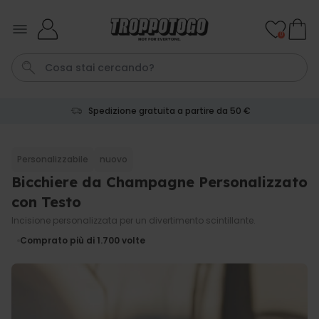
Salta al contenuto
0
Spedizione gratuita a partire da 50 €
Papa
Laurea
Tazza
Zerbino
Portachiavi
Personalizzabile
nuovo
Bicchiere da Champagne Personalizzato
Personalizzabile
Boccale da Birra
con Testo
Personalizzato con Logo e
Faccia
Incisione personalizzata per un divertimento scintillante.
Comprato
più di 68.600
39,99 €
Comprato più di 1.700
volte
volte
Personalizzabile
Calzini Personalizzati con
Animale Domestico
Comprato
più di 13.600