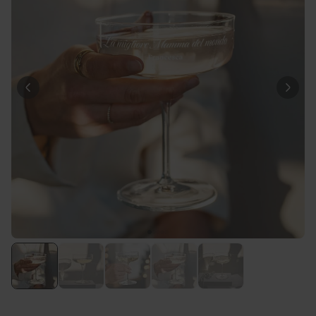
34,99 €
volte
Fiat 500 Portaoggetti
Comprato
12,99 €
19,99 €
più di 900
volte
Personalizzabile
Grembiule da Cucina
Personalizzato Pizzeria con
Viso
Comprato
più di 1.600
44,99 €
volte
Personalizzabile
Vaso Personalizzato con
Testo e Simbolo
Comprato
più di 700
39,99 €
volte