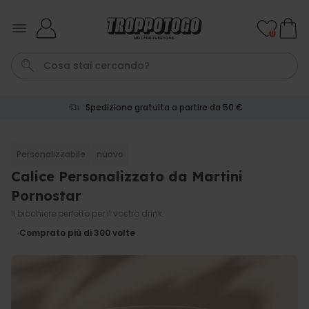
Salta al contenuto
0
Spedizione gratuita a partire da 50 €
Papa
Laurea
Tazza
Zerbino
Portachiavi
Personalizzabile
nuovo
Calice Personalizzato da Martini
Personalizzabile
Boccale da Birra
Pornostar
Personalizzato con Logo e
Faccia
Il bicchiere perfetto per il vostro drink.
Comprato
più di 68.600
39,99 €
Comprato più di 300
volte
volte
Personalizzabile
Calzini Personalizzati con
Animale Domestico
Comprato
più di 13.600