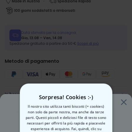
Made in Austria
Spedizione Rapida
100 giorni soddisfatti o rimborsati
Data stimata per la consegna:
Gio, 13.08 – Ven, 14.08
Spedizione gratuita a partire da 50 €
Scopri di più
Metodo di pagamento
In breve
Sorpresa! Cookies :-)
Il vostro bicchiere con incisione
Il nostro sito utilizza tanti biscotti (= cookies)
Personalizzato con il vostro testo
Descrizione
non solo da parte nostra, ma anche da terze
Un regalo unico per ogni occasione
Calice Personalizzato da Martini Pornostar
parti. Questi piccoli e deliziosi file di testo sono
Realizzato in vetro di alta qualità
necessari per offrirti la più rapida e piacevole
Un bicchiere che dice molto più di un semplice “Cin cin”.
Dettagli
esperienza di acquisto. Fai, quindi, clic su
Il nostro bicchiere da Pornstar Martini è perfetto per chi sa che un