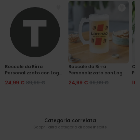
Boccale da Birra
Boccale da Birra
Cal
Personalizzato con Logo
Personalizzato con Logo
Per
e Faccia
e 4 Volti
24,99 €
39,99 €
24,99 €
39,99 €
16,
Categoria correlata
Scopri l'altra categoria di cose insolite