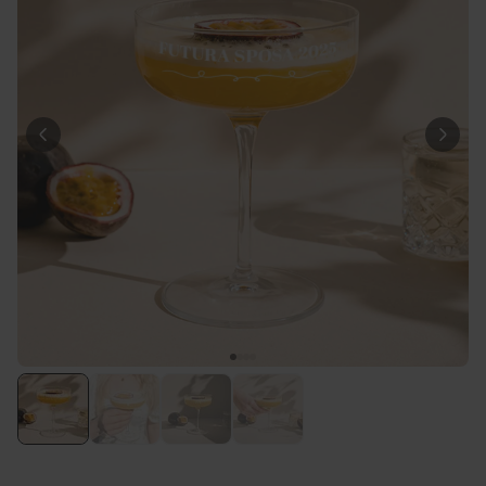
34,99 €
volte
Fiat 500 Portaoggetti
Comprato
12,99 €
19,99 €
più di 900
volte
Personalizzabile
Grembiule da Cucina
Personalizzato Pizzeria con
Viso
Comprato
più di 1.600
44,99 €
volte
Personalizzabile
Vaso Personalizzato con
Testo e Simbolo
Comprato
più di 700
39,99 €
volte